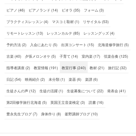
ピアノ (46)
ピアノランド (14)
ビオラ (35)
フォーム (3)
プラクティスレッスン (4)
マスコミ取材 (1)
リサイタル (53)
リモートレッスン (13)
レッスンカルテ (85)
レッスングッズ (4)
予約方法 (2)
入会にあたり (5)
出演コンサート (15)
北海道修学旅行 (5)
古楽 (40)
夕張メロンオケ (5)
子育て (14)
室内楽 (17)
弦楽合奏 (125)
指導者講座 (2)
教室情報 (191)
教室行事 (240)
教材 (21)
旅行記 (32)
日記 (54)
映画紹介 (2)
未分類 (1)
楽器 (6)
楽譜 (6)
生徒さんの声 (12)
生徒の活躍 (1)
生徒募集について (22)
発表会 (41)
第2回修学旅行北海道 (5)
英国王立音楽検定 (3)
読書 (16)
豊永先生ブログ (7)
身体作り (8)
釜野講師ブログ (10)