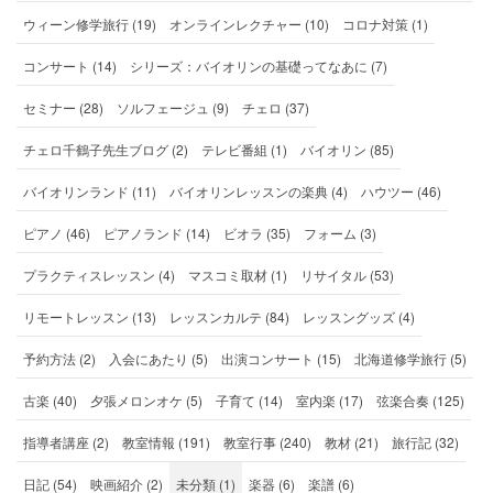
ウィーン修学旅行 (19)
オンラインレクチャー (10)
コロナ対策 (1)
コンサート (14)
シリーズ：バイオリンの基礎ってなあに (7)
セミナー (28)
ソルフェージュ (9)
チェロ (37)
チェロ千鶴子先生ブログ (2)
テレビ番組 (1)
バイオリン (85)
バイオリンランド (11)
バイオリンレッスンの楽典 (4)
ハウツー (46)
ピアノ (46)
ピアノランド (14)
ビオラ (35)
フォーム (3)
プラクティスレッスン (4)
マスコミ取材 (1)
リサイタル (53)
リモートレッスン (13)
レッスンカルテ (84)
レッスングッズ (4)
予約方法 (2)
入会にあたり (5)
出演コンサート (15)
北海道修学旅行 (5)
古楽 (40)
夕張メロンオケ (5)
子育て (14)
室内楽 (17)
弦楽合奏 (125)
指導者講座 (2)
教室情報 (191)
教室行事 (240)
教材 (21)
旅行記 (32)
日記 (54)
映画紹介 (2)
未分類 (1)
楽器 (6)
楽譜 (6)