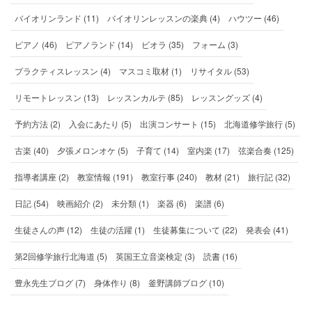
バイオリンランド (11)
バイオリンレッスンの楽典 (4)
ハウツー (46)
ピアノ (46)
ピアノランド (14)
ビオラ (35)
フォーム (3)
プラクティスレッスン (4)
マスコミ取材 (1)
リサイタル (53)
リモートレッスン (13)
レッスンカルテ (85)
レッスングッズ (4)
予約方法 (2)
入会にあたり (5)
出演コンサート (15)
北海道修学旅行 (5)
古楽 (40)
夕張メロンオケ (5)
子育て (14)
室内楽 (17)
弦楽合奏 (125)
指導者講座 (2)
教室情報 (191)
教室行事 (240)
教材 (21)
旅行記 (32)
日記 (54)
映画紹介 (2)
未分類 (1)
楽器 (6)
楽譜 (6)
生徒さんの声 (12)
生徒の活躍 (1)
生徒募集について (22)
発表会 (41)
第2回修学旅行北海道 (5)
英国王立音楽検定 (3)
読書 (16)
豊永先生ブログ (7)
身体作り (8)
釜野講師ブログ (10)