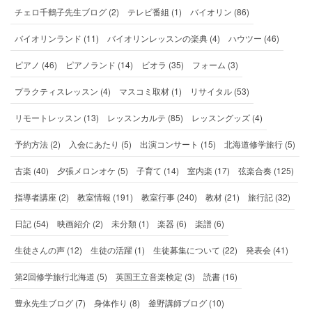
チェロ千鶴子先生ブログ (2)
テレビ番組 (1)
バイオリン (86)
バイオリンランド (11)
バイオリンレッスンの楽典 (4)
ハウツー (46)
ピアノ (46)
ピアノランド (14)
ビオラ (35)
フォーム (3)
プラクティスレッスン (4)
マスコミ取材 (1)
リサイタル (53)
リモートレッスン (13)
レッスンカルテ (85)
レッスングッズ (4)
予約方法 (2)
入会にあたり (5)
出演コンサート (15)
北海道修学旅行 (5)
古楽 (40)
夕張メロンオケ (5)
子育て (14)
室内楽 (17)
弦楽合奏 (125)
指導者講座 (2)
教室情報 (191)
教室行事 (240)
教材 (21)
旅行記 (32)
日記 (54)
映画紹介 (2)
未分類 (1)
楽器 (6)
楽譜 (6)
生徒さんの声 (12)
生徒の活躍 (1)
生徒募集について (22)
発表会 (41)
第2回修学旅行北海道 (5)
英国王立音楽検定 (3)
読書 (16)
豊永先生ブログ (7)
身体作り (8)
釜野講師ブログ (10)