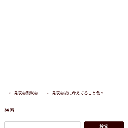
カテゴリー
読書
関連記事
大人からヴァイオリン始め
『正しいドレミの歌い方』
た人の練習方法
鳴海史生 大島俊樹著
サイトに寄稿しました
『ハーバード大学は「音
楽」で人を育てる』 菅野
恵理子著
発表会懇親会
発表会後に考えてること色々
検索