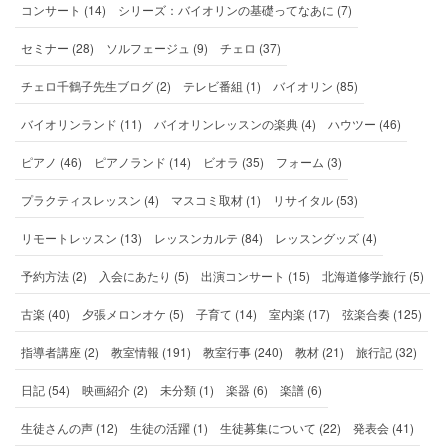
コンサート (14)
シリーズ：バイオリンの基礎ってなあに (7)
セミナー (28)
ソルフェージュ (9)
チェロ (37)
チェロ千鶴子先生ブログ (2)
テレビ番組 (1)
バイオリン (85)
バイオリンランド (11)
バイオリンレッスンの楽典 (4)
ハウツー (46)
ピアノ (46)
ピアノランド (14)
ビオラ (35)
フォーム (3)
プラクティスレッスン (4)
マスコミ取材 (1)
リサイタル (53)
リモートレッスン (13)
レッスンカルテ (84)
レッスングッズ (4)
予約方法 (2)
入会にあたり (5)
出演コンサート (15)
北海道修学旅行 (5)
古楽 (40)
夕張メロンオケ (5)
子育て (14)
室内楽 (17)
弦楽合奏 (125)
指導者講座 (2)
教室情報 (191)
教室行事 (240)
教材 (21)
旅行記 (32)
日記 (54)
映画紹介 (2)
未分類 (1)
楽器 (6)
楽譜 (6)
生徒さんの声 (12)
生徒の活躍 (1)
生徒募集について (22)
発表会 (41)