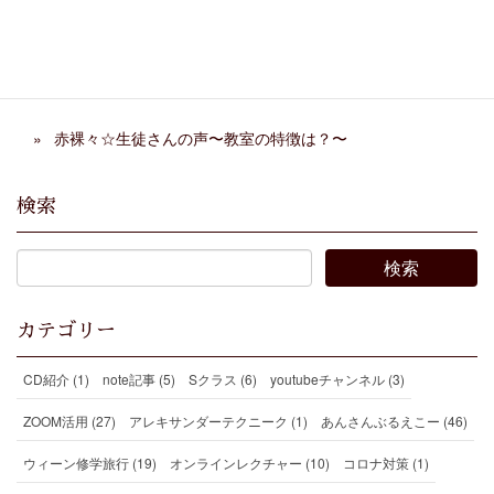
春 終了
続 〜ユリカミュージック
スクール〜
赤裸々☆生徒さんの声〜どうやって検索した？〜
赤裸々☆生徒さんの声〜教室の特徴は？〜
検索
カテゴリー
CD紹介 (1)
note記事 (5)
Sクラス (6)
youtubeチャンネル (3)
ZOOM活用 (27)
アレキサンダーテクニーク (1)
あんさんぶるえこー (46)
ウィーン修学旅行 (19)
オンラインレクチャー (10)
コロナ対策 (1)