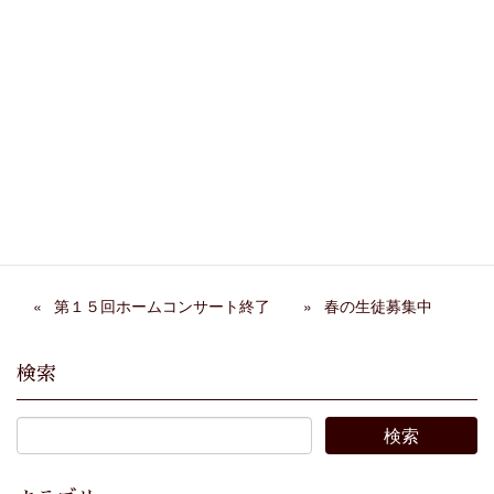
関連記事
ティーンズと都響のジョイ
Takuma Akaba The
ントコンサートに行ってき
Birthday Percussion Live
ました！
2022 行きました！
マタイ受難曲を聴いてきま
阿部千春さんリサイタル
した
第１５回ホームコンサート終了
春の生徒募集中
検索