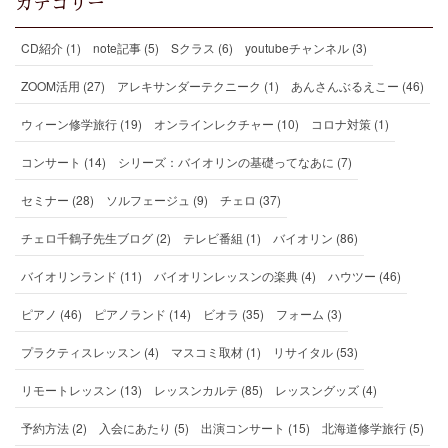
カテゴリー
CD紹介 (1)
note記事 (5)
Sクラス (6)
youtubeチャンネル (3)
ZOOM活用 (27)
アレキサンダーテクニーク (1)
あんさんぶるえこー (46)
ウィーン修学旅行 (19)
オンラインレクチャー (10)
コロナ対策 (1)
コンサート (14)
シリーズ：バイオリンの基礎ってなあに (7)
セミナー (28)
ソルフェージュ (9)
チェロ (37)
チェロ千鶴子先生ブログ (2)
テレビ番組 (1)
バイオリン (86)
バイオリンランド (11)
バイオリンレッスンの楽典 (4)
ハウツー (46)
ピアノ (46)
ピアノランド (14)
ビオラ (35)
フォーム (3)
プラクティスレッスン (4)
マスコミ取材 (1)
リサイタル (53)
リモートレッスン (13)
レッスンカルテ (85)
レッスングッズ (4)
予約方法 (2)
入会にあたり (5)
出演コンサート (15)
北海道修学旅行 (5)