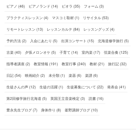
ピアノ (46)
ピアノランド (14)
ビオラ (35)
フォーム (3)
プラクティスレッスン (4)
マスコミ取材 (1)
リサイタル (53)
リモートレッスン (13)
レッスンカルテ (84)
レッスングッズ (4)
予約方法 (2)
入会にあたり (5)
出演コンサート (15)
北海道修学旅行 (5)
古楽 (40)
夕張メロンオケ (5)
子育て (14)
室内楽 (17)
弦楽合奏 (125)
指導者講座 (2)
教室情報 (191)
教室行事 (240)
教材 (21)
旅行記 (32)
日記 (54)
映画紹介 (2)
未分類 (1)
楽器 (6)
楽譜 (6)
生徒さんの声 (12)
生徒の活躍 (1)
生徒募集について (22)
発表会 (41)
第2回修学旅行北海道 (5)
英国王立音楽検定 (3)
読書 (16)
豊永先生ブログ (7)
身体作り (8)
釜野講師ブログ (10)