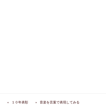
Facebook
X
Bluesky
Threads
Hatena
LINE
Copy
カテゴリー
ソルフェージュ
、
バイオリン
、
ピアノ
、
教室情報
関連記事
阿部千春先生 来日イベン
大人のピアノレッスンで作
ト
曲家の世界を旅する
忙しくて練習できない人の
弦楽ワークショップ2026年
練習法
春 終了
１０年表彰
音楽を言葉で表現してみる