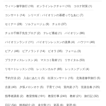
ウィーン修学旅行 (19)
オンラインレクチャー (10)
コロナ対策 (1)
コンサート (14)
シリーズ：バイオリンの基礎ってなあに (7)
セミナー (28)
ソルフェージュ (9)
チェロ (37)
チェロ千鶴子先生ブログ (2)
テレビ番組 (1)
バイオリン (86)
バイオリンランド (11)
バイオリンレッスンの楽典 (4)
ハウツー (46)
ピアノ (46)
ピアノランド (14)
ビオラ (35)
フォーム (3)
プラクティスレッスン (4)
マスコミ取材 (1)
リサイタル (53)
リモートレッスン (13)
レッスンカルテ (85)
レッスングッズ (4)
予約方法 (2)
入会にあたり (5)
出演コンサート (15)
北海道修学旅行 (5)
古楽 (40)
夕張メロンオケ (5)
子育て (14)
室内楽 (17)
弦楽合奏 (125)
指導者講座 (2)
教室情報 (191)
教室行事 (240)
教材 (21)
旅行記 (32)
日記 (54)
映画紹介 (2)
未分類 (1)
楽器 (6)
楽譜 (6)