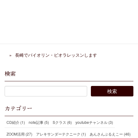
遠距離 回数制レッスンの
いつかオーケストラに参加
生徒さんカルテ
する日を目標に！
合宿 2025 〜古楽合奏合
夏のワークショップ終了
宿〜
楽器の演奏に必要な「曲を分析して弾く力」
長崎でバイオリン・ビオラレッスンします
検索
カテゴリー
CD紹介 (1)
note記事 (5)
Sクラス (6)
youtubeチャンネル (3)
ZOOM活用 (27)
アレキサンダーテクニーク (1)
あんさんぶるえこー (46)