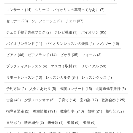
コンサート (14)
シリーズ：バイオリンの基礎ってなあに (7)
セミナー (28)
ソルフェージュ (9)
チェロ (37)
チェロ千鶴子先生ブログ (2)
テレビ番組 (1)
バイオリン (85)
バイオリンランド (11)
バイオリンレッスンの楽典 (4)
ハウツー (46)
ピアノ (46)
ピアノランド (14)
ビオラ (35)
フォーム (3)
プラクティスレッスン (4)
マスコミ取材 (1)
リサイタル (53)
リモートレッスン (13)
レッスンカルテ (84)
レッスングッズ (4)
予約方法 (2)
入会にあたり (5)
出演コンサート (15)
北海道修学旅行 (5)
古楽 (40)
夕張メロンオケ (5)
子育て (14)
室内楽 (17)
弦楽合奏 (125)
指導者講座 (2)
教室情報 (191)
教室行事 (240)
教材 (21)
旅行記 (32)
日記 (54)
映画紹介 (2)
未分類 (1)
楽器 (6)
楽譜 (6)