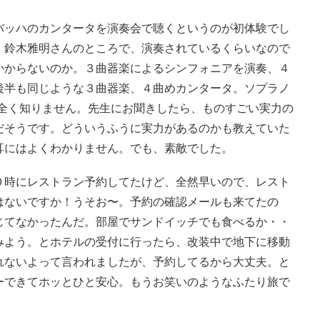
バッハのカンタータを演奏会で聴くというのが初体験でし
。鈴木雅明さんのところで、演奏されているくらいなので
かからないのか。３曲器楽によるシンフォニアを演奏、４
後半も同じような３曲器楽、４曲めカンタータ。ソプラノ
手で、私は全く知りません。先生にお聞きしたら、ものすごい実力の
だそうです。どういうふうに実力があるのかも教えていた
耳にはよくわかりません。でも、素敵でした。
０時にレストラン予約してたけど、全然早いので、レスト
はないですか！うそお〜。予約の確認メールも来てたの
じてなかったんだ。部屋でサンドイッチでも食べるか・・
みよう。とホテルの受付に行ったら、改装中で地下に移動
れないよって言われましたが、予約してるから大丈夫。と
ーできてホッとひと安心。もうお笑いのようなふたり旅で