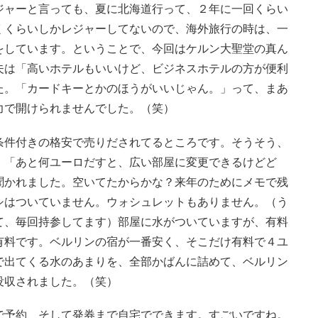
ジャーと言っても、夏に北海道行って、２年に一回くらい
くくらいしかレジャーしてないので、海外旅行の時は、一
をしています。ということで、今回はケルン大聖堂の真ん
夫は「高いホテルもいいけど、ビジネスホテルの方が便利
た。「カードキーとかのほうがいいじゃん。」って、まあ
力で開けられませんでした。（笑）
条件付きの格安で売りだされてるところです。そうそう、
、「あと何ユーロだすと、広い部屋に変更できるけどど
聞かれました。空いてたからかな？来年のためにメモで残
シはついていません。ウォシュレットもありません。（う
て、毎回持参してます）部屋に水がついていますが、有料
有料です。ベルリンの宿が一番安く、そこだけ有料で４ユ
で出てくる水のあまりを、全部かばんに詰めて、ベルリン
没収されました。（笑）
で予約、そして発券まで自宅でできます。すごいですね。