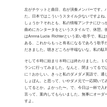
左がチケットと曲目、右が演奏メンバーです。
た。日本ではこういうスタイル少ないですよね
しょうか？それとも、私の情報アンテナにひっ
曲めにカンタータをというスタイルで、休憩。
はAnnna Lucia Richterという若い歌
ある、これからもっと有名になるであろう歌手
だきました。聴きどころが半端ないな。私の駄
そして６時に始まり８時には終わりました。１
ランに行ってみました。なんと、閉まってるで
に！おかしい。きっと私のダメダメ英語で、通
しょぼん。と思って、いやダメ元で一応聞いて
してるとか。よかった〜。で、今日は一杯で入
言って、案内してもらいました。無事にオーダ
すよ。