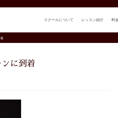
スクールについて
レッスン紹介
料
到着
ルンに到着