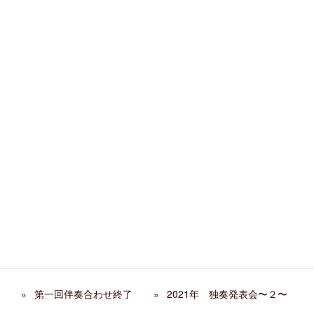
Facebook
X
Bluesky
Threads
Hatena
LINE
Copy
カテゴリー
教室行事
、
発表会
関連記事
第29回 ホームコンサー
阿部千春先生 来日イベン
ト レポート
ト
弦楽ワークショップ2026年
ただ弾くだけでは終わらせ
春 終了
ない 発表会の表現指導
第一回伴奏合わせ終了
2021年 独奏発表会〜２〜