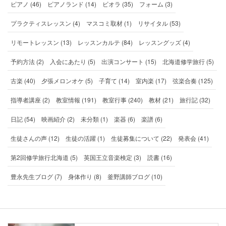
ピアノ (46)
ピアノランド (14)
ビオラ (35)
フォーム (3)
プラクティスレッスン (4)
マスコミ取材 (1)
リサイタル (53)
リモートレッスン (13)
レッスンカルテ (84)
レッスングッズ (4)
予約方法 (2)
入会にあたり (5)
出演コンサート (15)
北海道修学旅行 (5)
古楽 (40)
夕張メロンオケ (5)
子育て (14)
室内楽 (17)
弦楽合奏 (125)
指導者講座 (2)
教室情報 (191)
教室行事 (240)
教材 (21)
旅行記 (32)
日記 (54)
映画紹介 (2)
未分類 (1)
楽器 (6)
楽譜 (6)
生徒さんの声 (12)
生徒の活躍 (1)
生徒募集について (22)
発表会 (41)
第2回修学旅行北海道 (5)
英国王立音楽検定 (3)
読書 (16)
豊永先生ブログ (7)
身体作り (8)
釜野講師ブログ (10)