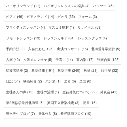
バイオリンランド (11)
バイオリンレッスンの楽典 (4)
ハウツー (46)
ピアノ (46)
ピアノランド (14)
ビオラ (35)
フォーム (3)
プラクティスレッスン (4)
マスコミ取材 (1)
リサイタル (53)
リモートレッスン (13)
レッスンカルテ (84)
レッスングッズ (4)
予約方法 (2)
入会にあたり (5)
出演コンサート (15)
北海道修学旅行 (5)
古楽 (40)
夕張メロンオケ (5)
子育て (14)
室内楽 (17)
弦楽合奏 (125)
指導者講座 (2)
教室情報 (191)
教室行事 (240)
教材 (21)
旅行記 (32)
日記 (54)
映画紹介 (2)
未分類 (1)
楽器 (6)
楽譜 (6)
生徒さんの声 (12)
生徒の活躍 (1)
生徒募集について (22)
発表会 (41)
第2回修学旅行北海道 (5)
英国王立音楽検定 (3)
読書 (16)
豊永先生ブログ (7)
身体作り (8)
釜野講師ブログ (10)