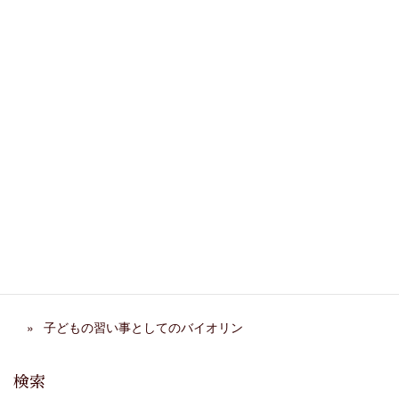
カテゴリー
バイオリン
、
ピアノ
、
ビオラ
、
弦楽合奏
、
教室行事
関連記事
第29回 ホームコンサー
阿部千春先生 来日イベン
ト レポート
ト
大人のピアノレッスンで作
弦楽ワークショップ2026年
曲家の世界を旅する
春 終了
バイオリンレッスンの楽典３）♭をつけてみよう
子どもの習い事としてのバイオリン
検索