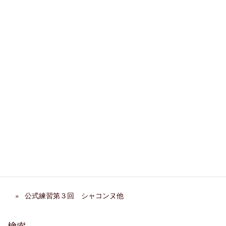
Copy
カテゴリー
弦楽合奏
、
教室行事
関連記事
第29回 ホームコンサー
阿部千春先生 来日イベン
ト レポート
ト
弦楽ワークショップ2026年
ただ弾くだけでは終わらせ
春 終了
ない 発表会の表現指導
合奏発表会公式練習 第３回
公式練習第３回 シャコンヌ他