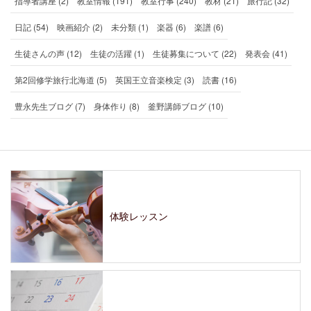
指導者講座 (2)
教室情報 (191)
教室行事 (240)
教材 (21)
旅行記 (32)
日記 (54)
映画紹介 (2)
未分類 (1)
楽器 (6)
楽譜 (6)
生徒さんの声 (12)
生徒の活躍 (1)
生徒募集について (22)
発表会 (41)
第2回修学旅行北海道 (5)
英国王立音楽検定 (3)
読書 (16)
豊永先生ブログ (7)
身体作り (8)
釜野講師ブログ (10)
体験レッスン