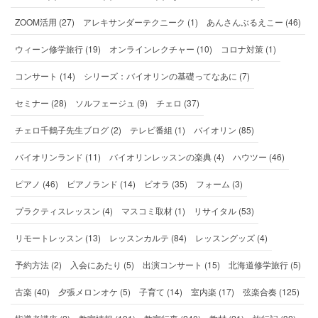
ZOOM活用 (27)
アレキサンダーテクニーク (1)
あんさんぶるえこー (46)
ウィーン修学旅行 (19)
オンラインレクチャー (10)
コロナ対策 (1)
コンサート (14)
シリーズ：バイオリンの基礎ってなあに (7)
セミナー (28)
ソルフェージュ (9)
チェロ (37)
チェロ千鶴子先生ブログ (2)
テレビ番組 (1)
バイオリン (85)
バイオリンランド (11)
バイオリンレッスンの楽典 (4)
ハウツー (46)
ピアノ (46)
ピアノランド (14)
ビオラ (35)
フォーム (3)
プラクティスレッスン (4)
マスコミ取材 (1)
リサイタル (53)
リモートレッスン (13)
レッスンカルテ (84)
レッスングッズ (4)
予約方法 (2)
入会にあたり (5)
出演コンサート (15)
北海道修学旅行 (5)
古楽 (40)
夕張メロンオケ (5)
子育て (14)
室内楽 (17)
弦楽合奏 (125)