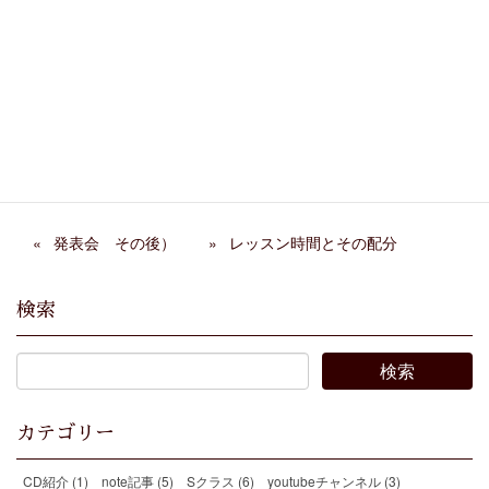
関連記事
阿部千春先生 来日イベン
大人のピアノレッスンで作
ト
曲家の世界を旅する
忙しくて練習できない人の
弦楽ワークショップ2026年
練習法
春 終了
発表会 その後）
レッスン時間とその配分
検索
カテゴリー
CD紹介 (1)
note記事 (5)
Sクラス (6)
youtubeチャンネル (3)