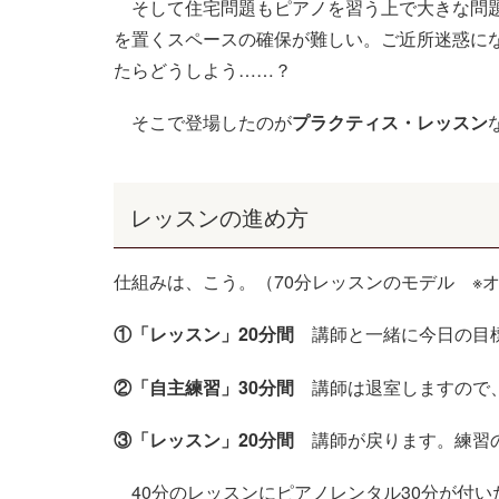
そして住宅問題もピアノを習う上で大きな問題
を置くスペースの確保が難しい。ご近所迷惑に
たらどうしよう
……
？
そこで登場したのが
プラクティス・レッスン
レッスンの進め方
仕組みは、こう。（
70
分レッスンのモデル
※
①「レッスン」
20
分間
講師と一緒に今日の目標
②「自主練習」
30
分間
講師は退室しますので、
③「レッスン」
20
分間
講師が戻ります。練習の
40
分のレッスンにピアノレンタル
30
分が付い