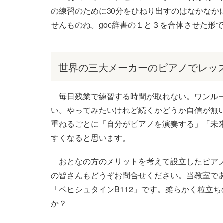
の練習のために
30
分をひねり出すのはなかなか
せんものね。
goo
辞書の１と３を合体させた形
世界の三大メーカーのピアノでレッ
毎日残業で練習する時間が取れない。ワンルー
い。やってみたいけれど続くかどうか自信が無
重ねるごとに「自分がピアノを演奏する」「未
すくなると思います。
おとなの方のメリットを考えて設立したピアノ
の皆さんもどうぞお問合せください。当教室で
「ベヒシュタインB112」です。柔らかく粒立
か？