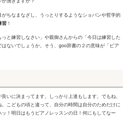
ジが湧きますか？
目がちなまなざし、うっとりするようなショパンや哲学的
練習
！
もっと練習しなさい」や親御さんからの「今日は練習した
ではないでしょうか。そう、
goo
辞書の２の意味が「ピア
良いに決まってます。しっかり上達もします。でもね、
ね。こどもの頃と違って、自分の時間は自分のためだけに
ハッ！明日はもうピアノレッスンの日！何にもしてなー