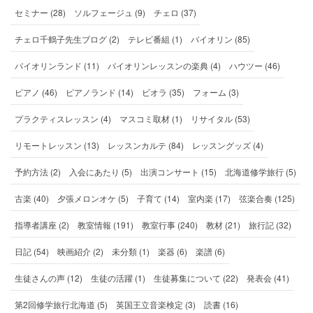
セミナー (28)
ソルフェージュ (9)
チェロ (37)
チェロ千鶴子先生ブログ (2)
テレビ番組 (1)
バイオリン (85)
バイオリンランド (11)
バイオリンレッスンの楽典 (4)
ハウツー (46)
ピアノ (46)
ピアノランド (14)
ビオラ (35)
フォーム (3)
プラクティスレッスン (4)
マスコミ取材 (1)
リサイタル (53)
リモートレッスン (13)
レッスンカルテ (84)
レッスングッズ (4)
予約方法 (2)
入会にあたり (5)
出演コンサート (15)
北海道修学旅行 (5)
古楽 (40)
夕張メロンオケ (5)
子育て (14)
室内楽 (17)
弦楽合奏 (125)
指導者講座 (2)
教室情報 (191)
教室行事 (240)
教材 (21)
旅行記 (32)
日記 (54)
映画紹介 (2)
未分類 (1)
楽器 (6)
楽譜 (6)
生徒さんの声 (12)
生徒の活躍 (1)
生徒募集について (22)
発表会 (41)
第2回修学旅行北海道 (5)
英国王立音楽検定 (3)
読書 (16)