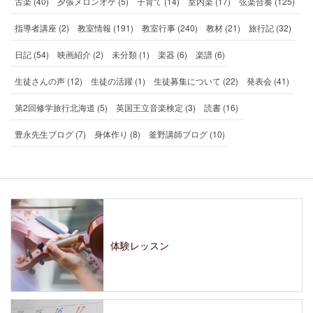
古楽 (40)
夕張メロンオケ (5)
子育て (14)
室内楽 (17)
弦楽合奏 (125)
指導者講座 (2)
教室情報 (191)
教室行事 (240)
教材 (21)
旅行記 (32)
日記 (54)
映画紹介 (2)
未分類 (1)
楽器 (6)
楽譜 (6)
生徒さんの声 (12)
生徒の活躍 (1)
生徒募集について (22)
発表会 (41)
第2回修学旅行北海道 (5)
英国王立音楽検定 (3)
読書 (16)
豊永先生ブログ (7)
身体作り (8)
釜野講師ブログ (10)
体験レッスン