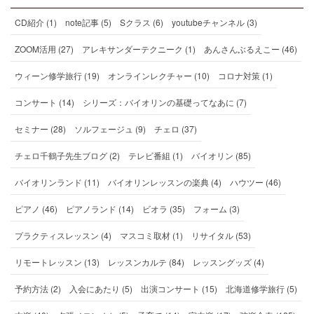
CD紹介 (1)
note記事 (5)
Sクラス (6)
youtubeチャンネル (3)
ZOOM活用 (27)
アレキサンダーテクニーク (1)
あんさんぶるえこー (46)
ウィーン修学旅行 (19)
オンラインレクチャー (10)
コロナ対策 (1)
コンサート (14)
シリーズ：バイオリンの基礎ってなあに (7)
セミナー (28)
ソルフェージュ (9)
チェロ (37)
チェロ千鶴子先生ブログ (2)
テレビ番組 (1)
バイオリン (85)
バイオリンランド (11)
バイオリンレッスンの楽典 (4)
ハウツー (46)
ピアノ (46)
ピアノランド (14)
ビオラ (35)
フォーム (3)
プラクティスレッスン (4)
マスコミ取材 (1)
リサイタル (53)
リモートレッスン (13)
レッスンカルテ (84)
レッスングッズ (4)
予約方法 (2)
入会にあたり (5)
出演コンサート (15)
北海道修学旅行 (5)