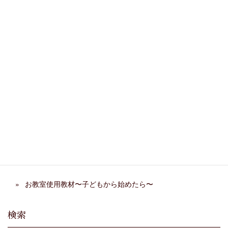
がって、合奏は本当に楽しいですね。またお
会い出来る機会があるそうで、それを楽しみ
に毎日励みます。
Comments are closed.
帰省してきました。
お教室使用教材〜子どもから始めたら〜
検索