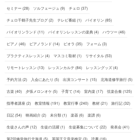
セミナー (28)
ソルフェージュ (9)
チェロ (37)
チェロ千鶴子先生ブログ (2)
テレビ番組 (1)
バイオリン (85)
バイオリンランド (11)
バイオリンレッスンの楽典 (4)
ハウツー (46)
ピアノ (46)
ピアノランド (14)
ビオラ (35)
フォーム (3)
プラクティスレッスン (4)
マスコミ取材 (1)
リサイタル (53)
リモートレッスン (13)
レッスンカルテ (84)
レッスングッズ (4)
予約方法 (2)
入会にあたり (5)
出演コンサート (15)
北海道修学旅行 (5)
古楽 (40)
夕張メロンオケ (5)
子育て (14)
室内楽 (17)
弦楽合奏 (125)
指導者講座 (2)
教室情報 (191)
教室行事 (240)
教材 (21)
旅行記 (32)
日記 (54)
映画紹介 (2)
未分類 (1)
楽器 (6)
楽譜 (6)
生徒さんの声 (12)
生徒の活躍 (1)
生徒募集について (22)
発表会 (41)
第2回修学旅行北海道 (5)
英国王立音楽検定 (3)
読書 (16)