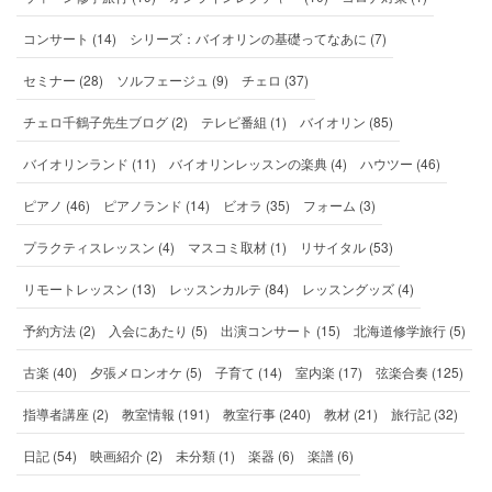
コンサート (14)
シリーズ：バイオリンの基礎ってなあに (7)
セミナー (28)
ソルフェージュ (9)
チェロ (37)
チェロ千鶴子先生ブログ (2)
テレビ番組 (1)
バイオリン (85)
バイオリンランド (11)
バイオリンレッスンの楽典 (4)
ハウツー (46)
ピアノ (46)
ピアノランド (14)
ビオラ (35)
フォーム (3)
プラクティスレッスン (4)
マスコミ取材 (1)
リサイタル (53)
リモートレッスン (13)
レッスンカルテ (84)
レッスングッズ (4)
予約方法 (2)
入会にあたり (5)
出演コンサート (15)
北海道修学旅行 (5)
古楽 (40)
夕張メロンオケ (5)
子育て (14)
室内楽 (17)
弦楽合奏 (125)
指導者講座 (2)
教室情報 (191)
教室行事 (240)
教材 (21)
旅行記 (32)
日記 (54)
映画紹介 (2)
未分類 (1)
楽器 (6)
楽譜 (6)