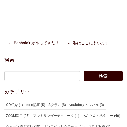
ントコンサートに行ってき
Birthday Percussion Live
ました！
2022 行きました！
マタイ受難曲を聴いてきま
阿部千春さんリサイタル
した
Bechsteinがやってきた！
私はここにもいます！
検索
カテゴリー
CD紹介 (1)
note記事 (5)
Sクラス (6)
youtubeチャンネル (3)
ZOOM活用 (27)
アレキサンダーテクニーク (1)
あんさんぶるえこー (46)
ウィーン修学旅行 (19)
オンラインレクチャー (10)
コロナ対策 (1)