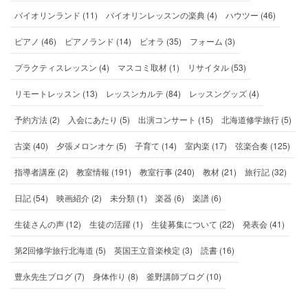
バイオリンランド (11)
バイオリンレッスンの楽典 (4)
ハウツー (46)
ピアノ (46)
ピアノランド (14)
ビオラ (35)
フォーム (3)
プラクティスレッスン (4)
マスコミ取材 (1)
リサイタル (53)
リモートレッスン (13)
レッスンカルテ (84)
レッスングッズ (4)
予約方法 (2)
入会にあたり (5)
出演コンサート (15)
北海道修学旅行 (5)
古楽 (40)
夕張メロンオケ (5)
子育て (14)
室内楽 (17)
弦楽合奏 (125)
指導者講座 (2)
教室情報 (191)
教室行事 (240)
教材 (21)
旅行記 (32)
日記 (54)
映画紹介 (2)
未分類 (1)
楽器 (6)
楽譜 (6)
生徒さんの声 (12)
生徒の活躍 (1)
生徒募集について (22)
発表会 (41)
第2回修学旅行北海道 (5)
英国王立音楽検定 (3)
読書 (16)
豊永先生ブログ (7)
身体作り (8)
釜野講師ブログ (10)