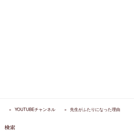
Copy
カテゴリー
ZOOM活用
、
オンラインレクチャー
、
セミナー
、
教室行事
関連記事
第29回 ホームコンサー
阿部千春先生 来日イベン
ト レポート
ト
弦楽ワークショップ2026年
ただ弾くだけでは終わらせ
春 終了
ない 発表会の表現指導
YOUTUBEチャンネル
先生がふたりになった理由
検索