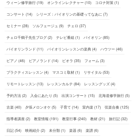
ウィーン修学旅行 (19)
オンラインレクチャー (10)
コロナ対策 (1)
コンサート (14)
シリーズ：バイオリンの基礎ってなあに (7)
セミナー (28)
ソルフェージュ (9)
チェロ (37)
チェロ千鶴子先生ブログ (2)
テレビ番組 (1)
バイオリン (85)
バイオリンランド (11)
バイオリンレッスンの楽典 (4)
ハウツー (46)
ピアノ (46)
ピアノランド (14)
ビオラ (35)
フォーム (3)
プラクティスレッスン (4)
マスコミ取材 (1)
リサイタル (53)
リモートレッスン (13)
レッスンカルテ (84)
レッスングッズ (4)
予約方法 (2)
入会にあたり (5)
出演コンサート (15)
北海道修学旅行 (5)
古楽 (40)
夕張メロンオケ (5)
子育て (14)
室内楽 (17)
弦楽合奏 (125)
指導者講座 (2)
教室情報 (191)
教室行事 (240)
教材 (21)
旅行記 (32)
日記 (54)
映画紹介 (2)
未分類 (1)
楽器 (6)
楽譜 (6)