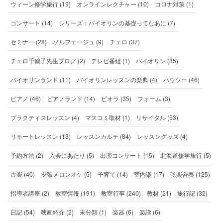
ウィーン修学旅行 (19)
オンラインレクチャー (10)
コロナ対策 (1)
コンサート (14)
シリーズ：バイオリンの基礎ってなあに (7)
セミナー (28)
ソルフェージュ (9)
チェロ (37)
チェロ千鶴子先生ブログ (2)
テレビ番組 (1)
バイオリン (85)
バイオリンランド (11)
バイオリンレッスンの楽典 (4)
ハウツー (46)
ピアノ (46)
ピアノランド (14)
ビオラ (35)
フォーム (3)
プラクティスレッスン (4)
マスコミ取材 (1)
リサイタル (53)
リモートレッスン (13)
レッスンカルテ (84)
レッスングッズ (4)
予約方法 (2)
入会にあたり (5)
出演コンサート (15)
北海道修学旅行 (5)
古楽 (40)
夕張メロンオケ (5)
子育て (14)
室内楽 (17)
弦楽合奏 (125)
指導者講座 (2)
教室情報 (191)
教室行事 (240)
教材 (21)
旅行記 (32)
日記 (54)
映画紹介 (2)
未分類 (1)
楽器 (6)
楽譜 (6)