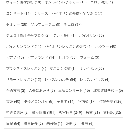
ウィーン修学旅行 (19)
オンラインレクチャー (10)
コロナ対策 (1)
コンサート (14)
シリーズ：バイオリンの基礎ってなあに (7)
セミナー (28)
ソルフェージュ (9)
チェロ (37)
チェロ千鶴子先生ブログ (2)
テレビ番組 (1)
バイオリン (85)
バイオリンランド (11)
バイオリンレッスンの楽典 (4)
ハウツー (46)
ピアノ (46)
ピアノランド (14)
ビオラ (35)
フォーム (3)
プラクティスレッスン (4)
マスコミ取材 (1)
リサイタル (53)
リモートレッスン (13)
レッスンカルテ (84)
レッスングッズ (4)
予約方法 (2)
入会にあたり (5)
出演コンサート (15)
北海道修学旅行 (5)
古楽 (40)
夕張メロンオケ (5)
子育て (14)
室内楽 (17)
弦楽合奏 (125)
指導者講座 (2)
教室情報 (191)
教室行事 (240)
教材 (21)
旅行記 (32)
日記 (54)
映画紹介 (2)
未分類 (1)
楽器 (6)
楽譜 (6)