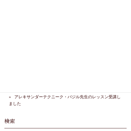
関連記事
阿部千春先生 来日イベン
忙しくて練習できない人の
ト
練習法
バイオリンはおうちでの練
合宿 2025 〜古楽合奏合
習が必要？上達との関係に
宿〜
ついて
第５期Sクラス 終了しました！
アレキサンダーテクニーク・バジル先生のレッスン受講し
ました
検索