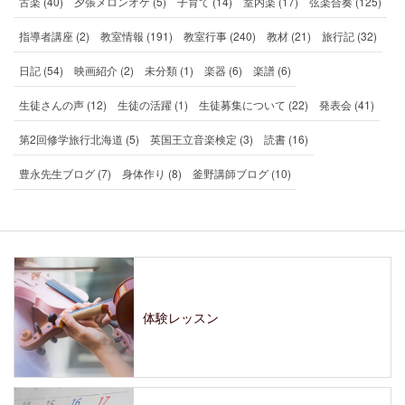
古楽 (40)
夕張メロンオケ (5)
子育て (14)
室内楽 (17)
弦楽合奏 (125)
指導者講座 (2)
教室情報 (191)
教室行事 (240)
教材 (21)
旅行記 (32)
日記 (54)
映画紹介 (2)
未分類 (1)
楽器 (6)
楽譜 (6)
生徒さんの声 (12)
生徒の活躍 (1)
生徒募集について (22)
発表会 (41)
第2回修学旅行北海道 (5)
英国王立音楽検定 (3)
読書 (16)
豊永先生ブログ (7)
身体作り (8)
釜野講師ブログ (10)
体験レッスン