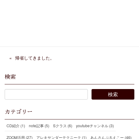
Facebook
X
Bluesky
Threads
Hatena
LINE
Copy
帰省してきました。
検索
カテゴリー
CD紹介 (1)
note記事 (5)
Sクラス (6)
youtubeチャンネル (3)
ZOOM活用 (27)
アレキサンダーテクニーク (1)
あんさんぶるえこー (46)