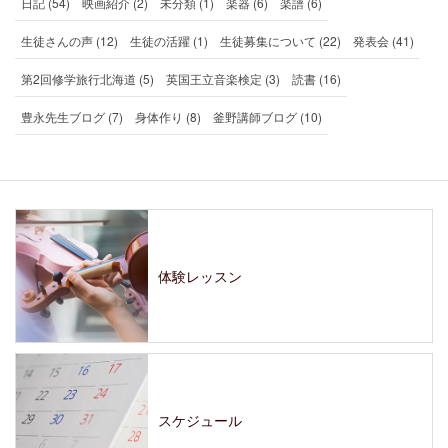
日記 (54)
映画紹介 (2)
未分類 (1)
楽器 (6)
楽譜 (6)
生徒さんの声 (12)
生徒の活躍 (1)
生徒募集について (22)
発表会 (41)
第2回修学旅行北海道 (5)
英国王立音楽検定 (3)
読書 (16)
豊永先生ブログ (7)
身体作り (8)
釜野講師ブログ (10)
体験レッスン
スケジュール