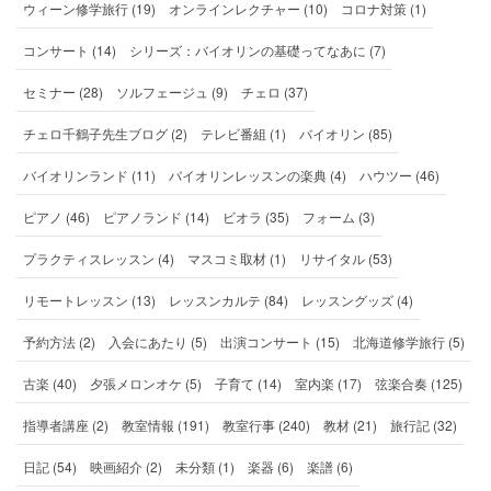
ウィーン修学旅行 (19)
オンラインレクチャー (10)
コロナ対策 (1)
コンサート (14)
シリーズ：バイオリンの基礎ってなあに (7)
セミナー (28)
ソルフェージュ (9)
チェロ (37)
チェロ千鶴子先生ブログ (2)
テレビ番組 (1)
バイオリン (85)
バイオリンランド (11)
バイオリンレッスンの楽典 (4)
ハウツー (46)
ピアノ (46)
ピアノランド (14)
ビオラ (35)
フォーム (3)
プラクティスレッスン (4)
マスコミ取材 (1)
リサイタル (53)
リモートレッスン (13)
レッスンカルテ (84)
レッスングッズ (4)
予約方法 (2)
入会にあたり (5)
出演コンサート (15)
北海道修学旅行 (5)
古楽 (40)
夕張メロンオケ (5)
子育て (14)
室内楽 (17)
弦楽合奏 (125)
指導者講座 (2)
教室情報 (191)
教室行事 (240)
教材 (21)
旅行記 (32)
日記 (54)
映画紹介 (2)
未分類 (1)
楽器 (6)
楽譜 (6)