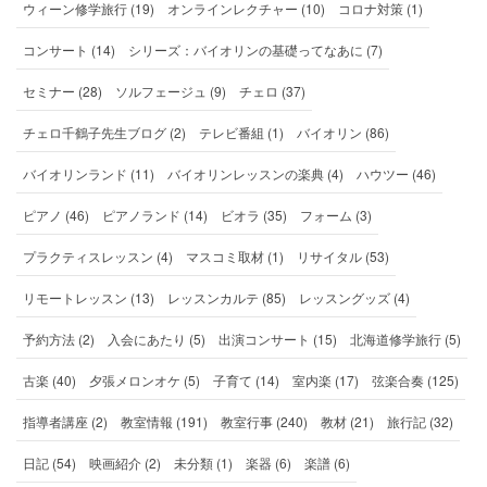
ウィーン修学旅行 (19)
オンラインレクチャー (10)
コロナ対策 (1)
コンサート (14)
シリーズ：バイオリンの基礎ってなあに (7)
セミナー (28)
ソルフェージュ (9)
チェロ (37)
チェロ千鶴子先生ブログ (2)
テレビ番組 (1)
バイオリン (86)
バイオリンランド (11)
バイオリンレッスンの楽典 (4)
ハウツー (46)
ピアノ (46)
ピアノランド (14)
ビオラ (35)
フォーム (3)
プラクティスレッスン (4)
マスコミ取材 (1)
リサイタル (53)
リモートレッスン (13)
レッスンカルテ (85)
レッスングッズ (4)
予約方法 (2)
入会にあたり (5)
出演コンサート (15)
北海道修学旅行 (5)
古楽 (40)
夕張メロンオケ (5)
子育て (14)
室内楽 (17)
弦楽合奏 (125)
指導者講座 (2)
教室情報 (191)
教室行事 (240)
教材 (21)
旅行記 (32)
日記 (54)
映画紹介 (2)
未分類 (1)
楽器 (6)
楽譜 (6)