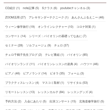
CD紹介 (1)
note記事 (5)
Sクラス (6)
youtubeチャンネル (3)
ZOOM活用 (27)
アレキサンダーテクニーク (1)
あんさんぶるえこー (46)
ウィーン修学旅行 (19)
オンラインレクチャー (10)
コロナ対策 (1)
コンサート (14)
シリーズ：バイオリンの基礎ってなあに (7)
セミナー (28)
ソルフェージュ (9)
チェロ (37)
チェロ千鶴子先生ブログ (2)
テレビ番組 (1)
バイオリン (85)
バイオリンランド (11)
バイオリンレッスンの楽典 (4)
ハウツー (46)
ピアノ (46)
ピアノランド (14)
ビオラ (35)
フォーム (3)
プラクティスレッスン (4)
マスコミ取材 (1)
リサイタル (53)
リモートレッスン (13)
レッスンカルテ (84)
レッスングッズ (4)
予約方法 (2)
入会にあたり (5)
出演コンサート (15)
北海道修学旅行 (5)