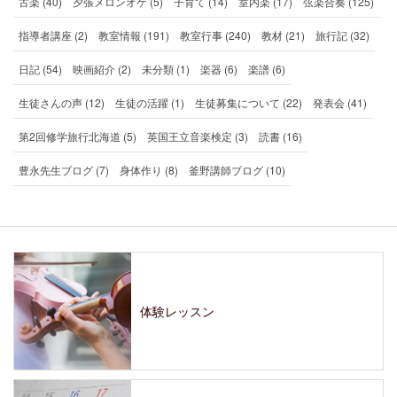
古楽 (40)
夕張メロンオケ (5)
子育て (14)
室内楽 (17)
弦楽合奏 (125)
指導者講座 (2)
教室情報 (191)
教室行事 (240)
教材 (21)
旅行記 (32)
日記 (54)
映画紹介 (2)
未分類 (1)
楽器 (6)
楽譜 (6)
生徒さんの声 (12)
生徒の活躍 (1)
生徒募集について (22)
発表会 (41)
第2回修学旅行北海道 (5)
英国王立音楽検定 (3)
読書 (16)
豊永先生ブログ (7)
身体作り (8)
釜野講師ブログ (10)
体験レッスン