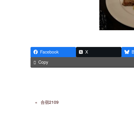
Facebook
X
B
Copy
合宿2109