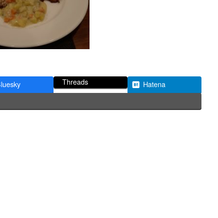
Threads
luesky
Hatena