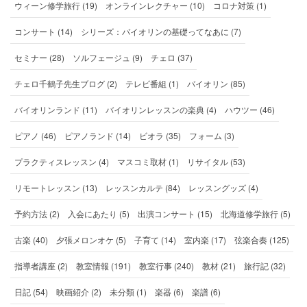
ウィーン修学旅行 (19)
オンラインレクチャー (10)
コロナ対策 (1)
コンサート (14)
シリーズ：バイオリンの基礎ってなあに (7)
セミナー (28)
ソルフェージュ (9)
チェロ (37)
チェロ千鶴子先生ブログ (2)
テレビ番組 (1)
バイオリン (85)
バイオリンランド (11)
バイオリンレッスンの楽典 (4)
ハウツー (46)
ピアノ (46)
ピアノランド (14)
ビオラ (35)
フォーム (3)
プラクティスレッスン (4)
マスコミ取材 (1)
リサイタル (53)
リモートレッスン (13)
レッスンカルテ (84)
レッスングッズ (4)
予約方法 (2)
入会にあたり (5)
出演コンサート (15)
北海道修学旅行 (5)
古楽 (40)
夕張メロンオケ (5)
子育て (14)
室内楽 (17)
弦楽合奏 (125)
指導者講座 (2)
教室情報 (191)
教室行事 (240)
教材 (21)
旅行記 (32)
日記 (54)
映画紹介 (2)
未分類 (1)
楽器 (6)
楽譜 (6)