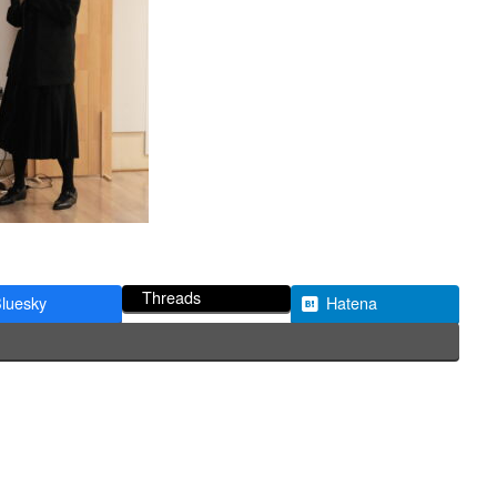
Threads
luesky
Hatena