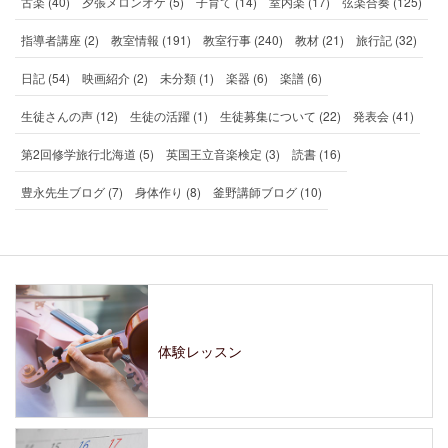
古楽 (40)
夕張メロンオケ (5)
子育て (14)
室内楽 (17)
弦楽合奏 (125)
指導者講座 (2)
教室情報 (191)
教室行事 (240)
教材 (21)
旅行記 (32)
日記 (54)
映画紹介 (2)
未分類 (1)
楽器 (6)
楽譜 (6)
生徒さんの声 (12)
生徒の活躍 (1)
生徒募集について (22)
発表会 (41)
第2回修学旅行北海道 (5)
英国王立音楽検定 (3)
読書 (16)
豊永先生ブログ (7)
身体作り (8)
釜野講師ブログ (10)
体験レッスン