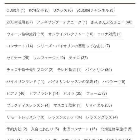
CD紹介 (1)
note記事 (5)
Sクラス (6)
youtubeチャンネル (3)
ZOOM活用 (27)
アレキサンダーテクニーク (1)
あんさんぶるえこー (46)
ウィーン修学旅行 (19)
オンラインレクチャー (10)
コロナ対策 (1)
コンサート (14)
シリーズ：バイオリンの基礎ってなあに (7)
セミナー (28)
ソルフェージュ (9)
チェロ (37)
チェロ千鶴子先生ブログ (2)
テレビ番組 (1)
バイオリン (85)
バイオリンランド (11)
バイオリンレッスンの楽典 (4)
ハウツー (46)
ピアノ (46)
ピアノランド (14)
ビオラ (35)
フォーム (3)
プラクティスレッスン (4)
マスコミ取材 (1)
リサイタル (53)
リモートレッスン (13)
レッスンカルテ (84)
レッスングッズ (4)
予約方法 (2)
入会にあたり (5)
出演コンサート (15)
北海道修学旅行 (5)