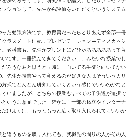
マを決めるそうです。研究結果を論文にしたりプレゼンテ
カッションして、先生から評価をいただくというシステム
やった勉強方法です。教育書だったらとりあえず全部一冊
てクラスメートに配りプレゼンテーション→ディスカッシ
た。教科書も、先生がプリントにどひゃあああああって著
いいです。一冊読んできてください。」みたいな授業でし
くだろうなあと思うと同時に、向いてる生徒と向いてない
の、先生が授業やって覚えるのが好きな人はそういうカリ
の方式でどんどん研究していくという感じでいいのかなと
しゃいましたが、どちらの授業もすべての子供達が選択で
いというご意見でした。確かに！一部の私立やインターナ
るだけよりは、もっともっと広く取り入れられてもいいか
業と違うものを取り入れても、就職先の周りの人がその人