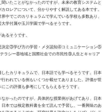
え聞いたことがなかったのですが、未来の教育システムと
バカロレアについて、分かりやすく解説してある本です。
世界中でこのカリキュラムで学んでいる学校も多数あり、
芸大学付属や玉川学園で学べるそうです。
があるそうです。
思決定③学び方の学習・メタ認知④コミュニケーション⑤
リテラシー⑧地域と国際社会での市民性⑨人生とキャリア
適したカリキュラムで、日本語でも学べるそうです。日本
が行われている例もいくつか載せてありました。評価が世
きにこの評価も参考にしてもらえるそうです。
きなかったのですが、具体的な授業例があげてあり、日本
、日本では検定教科書を全て読んで予習し、一番興味のあ