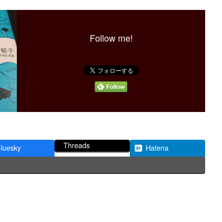
Follow me!
Threads
luesky
Hatena