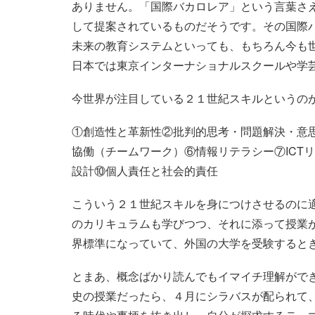
ありません。「国際バカロレア」という言葉さ
して提案されているものだそうです。その国際
未来の教育システムといっても、もちろん今も
日本では東京インターナショナルスクールや学
今世界が注目している２１世紀スキルというの
①創造性と革新性②批判的思考・問題解決・意
協働（チームワーク）⑥情報リテラシー⑦ICT
設計⑩個人責任と社会的責任
こういう２１世紀スキルを身につけさせるのに
のカリキュラムも学びつつ、それに添って授業
界標準になっていて、外国の大学を受験すると
とまあ、概念ばかり読んでもイマイチ理解がで
史の授業だったら、４月にシラバスが配られて