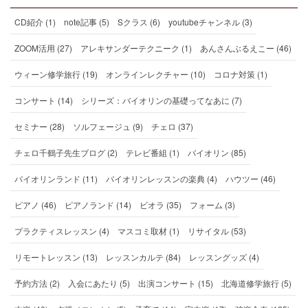
CD紹介 (1)
note記事 (5)
Sクラス (6)
youtubeチャンネル (3)
ZOOM活用 (27)
アレキサンダーテクニーク (1)
あんさんぶるえこー (46)
ウィーン修学旅行 (19)
オンラインレクチャー (10)
コロナ対策 (1)
コンサート (14)
シリーズ：バイオリンの基礎ってなあに (7)
セミナー (28)
ソルフェージュ (9)
チェロ (37)
チェロ千鶴子先生ブログ (2)
テレビ番組 (1)
バイオリン (85)
バイオリンランド (11)
バイオリンレッスンの楽典 (4)
ハウツー (46)
ピアノ (46)
ピアノランド (14)
ビオラ (35)
フォーム (3)
プラクティスレッスン (4)
マスコミ取材 (1)
リサイタル (53)
リモートレッスン (13)
レッスンカルテ (84)
レッスングッズ (4)
予約方法 (2)
入会にあたり (5)
出演コンサート (15)
北海道修学旅行 (5)