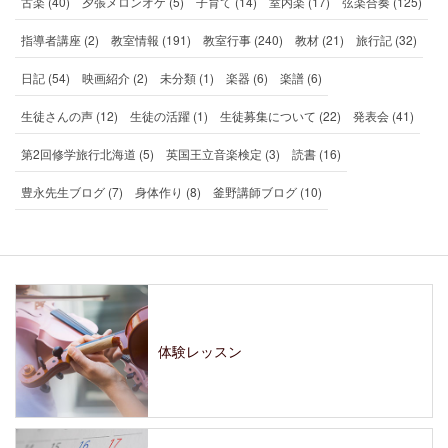
古楽 (40)
夕張メロンオケ (5)
子育て (14)
室内楽 (17)
弦楽合奏 (125)
指導者講座 (2)
教室情報 (191)
教室行事 (240)
教材 (21)
旅行記 (32)
日記 (54)
映画紹介 (2)
未分類 (1)
楽器 (6)
楽譜 (6)
生徒さんの声 (12)
生徒の活躍 (1)
生徒募集について (22)
発表会 (41)
第2回修学旅行北海道 (5)
英国王立音楽検定 (3)
読書 (16)
豊永先生ブログ (7)
身体作り (8)
釜野講師ブログ (10)
体験レッスン