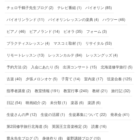
チェロ千鶴子先生ブログ (2)
テレビ番組 (1)
バイオリン (85)
バイオリンランド (11)
バイオリンレッスンの楽典 (4)
ハウツー (46)
ピアノ (46)
ピアノランド (14)
ビオラ (35)
フォーム (3)
プラクティスレッスン (4)
マスコミ取材 (1)
リサイタル (53)
リモートレッスン (13)
レッスンカルテ (84)
レッスングッズ (4)
予約方法 (2)
入会にあたり (5)
出演コンサート (15)
北海道修学旅行 (5)
古楽 (40)
夕張メロンオケ (5)
子育て (14)
室内楽 (17)
弦楽合奏 (125)
指導者講座 (2)
教室情報 (191)
教室行事 (240)
教材 (21)
旅行記 (32)
日記 (54)
映画紹介 (2)
未分類 (1)
楽器 (6)
楽譜 (6)
生徒さんの声 (12)
生徒の活躍 (1)
生徒募集について (22)
発表会 (41)
第2回修学旅行北海道 (5)
英国王立音楽検定 (3)
読書 (16)
豊永先生ブログ (7)
身体作り (8)
釜野講師ブログ (10)