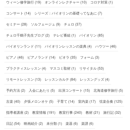
ウィーン修学旅行 (19)
オンラインレクチャー (10)
コロナ対策 (1)
コンサート (14)
シリーズ：バイオリンの基礎ってなあに (7)
セミナー (28)
ソルフェージュ (9)
チェロ (37)
チェロ千鶴子先生ブログ (2)
テレビ番組 (1)
バイオリン (85)
バイオリンランド (11)
バイオリンレッスンの楽典 (4)
ハウツー (46)
ピアノ (46)
ピアノランド (14)
ビオラ (35)
フォーム (3)
プラクティスレッスン (4)
マスコミ取材 (1)
リサイタル (53)
リモートレッスン (13)
レッスンカルテ (84)
レッスングッズ (4)
予約方法 (2)
入会にあたり (5)
出演コンサート (15)
北海道修学旅行 (5)
古楽 (40)
夕張メロンオケ (5)
子育て (14)
室内楽 (17)
弦楽合奏 (125)
指導者講座 (2)
教室情報 (191)
教室行事 (240)
教材 (21)
旅行記 (32)
日記 (54)
映画紹介 (2)
未分類 (1)
楽器 (6)
楽譜 (6)