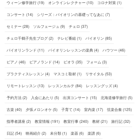
ウィーン修学旅行 (19)
オンラインレクチャー (10)
コロナ対策 (1)
コンサート (14)
シリーズ：バイオリンの基礎ってなあに (7)
セミナー (28)
ソルフェージュ (9)
チェロ (37)
チェロ千鶴子先生ブログ (2)
テレビ番組 (1)
バイオリン (85)
バイオリンランド (11)
バイオリンレッスンの楽典 (4)
ハウツー (46)
ピアノ (46)
ピアノランド (14)
ビオラ (35)
フォーム (3)
プラクティスレッスン (4)
マスコミ取材 (1)
リサイタル (53)
リモートレッスン (13)
レッスンカルテ (84)
レッスングッズ (4)
予約方法 (2)
入会にあたり (5)
出演コンサート (15)
北海道修学旅行 (5)
古楽 (40)
夕張メロンオケ (5)
子育て (14)
室内楽 (17)
弦楽合奏 (125)
指導者講座 (2)
教室情報 (191)
教室行事 (240)
教材 (21)
旅行記 (32)
日記 (54)
映画紹介 (2)
未分類 (1)
楽器 (6)
楽譜 (6)