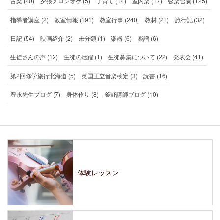
古楽 (40)
夕張メロンオケ (5)
子育て (14)
室内楽 (17)
弦楽合奏 (125)
指導者講座 (2)
教室情報 (191)
教室行事 (240)
教材 (21)
旅行記 (32)
日記 (54)
映画紹介 (2)
未分類 (1)
楽器 (6)
楽譜 (6)
生徒さんの声 (12)
生徒の活躍 (1)
生徒募集について (22)
発表会 (41)
第2回修学旅行北海道 (5)
英国王立音楽検定 (3)
読書 (16)
豊永先生ブログ (7)
身体作り (8)
釜野講師ブログ (10)
体験レッスン