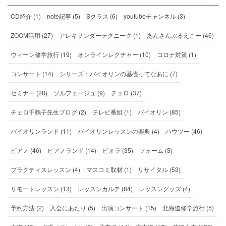
CD紹介 (1)
note記事 (5)
Sクラス (6)
youtubeチャンネル (3)
ZOOM活用 (27)
アレキサンダーテクニーク (1)
あんさんぶるえこー (46)
ウィーン修学旅行 (19)
オンラインレクチャー (10)
コロナ対策 (1)
コンサート (14)
シリーズ：バイオリンの基礎ってなあに (7)
セミナー (28)
ソルフェージュ (9)
チェロ (37)
チェロ千鶴子先生ブログ (2)
テレビ番組 (1)
バイオリン (85)
バイオリンランド (11)
バイオリンレッスンの楽典 (4)
ハウツー (46)
ピアノ (46)
ピアノランド (14)
ビオラ (35)
フォーム (3)
プラクティスレッスン (4)
マスコミ取材 (1)
リサイタル (53)
リモートレッスン (13)
レッスンカルテ (84)
レッスングッズ (4)
予約方法 (2)
入会にあたり (5)
出演コンサート (15)
北海道修学旅行 (5)