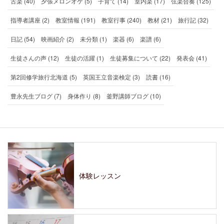
古楽 (40)
夕張メロンオケ (5)
子育て (14)
室内楽 (17)
弦楽合奏 (125)
指導者講座 (2)
教室情報 (191)
教室行事 (240)
教材 (21)
旅行記 (32)
日記 (54)
映画紹介 (2)
未分類 (1)
楽器 (6)
楽譜 (6)
生徒さんの声 (12)
生徒の活躍 (1)
生徒募集について (22)
発表会 (41)
第2回修学旅行北海道 (5)
英国王立音楽検定 (3)
読書 (16)
豊永先生ブログ (7)
身体作り (8)
釜野講師ブログ (10)
体験レッスン