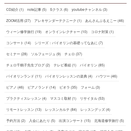
CD紹介 (1)
note記事 (5)
Sクラス (6)
youtubeチャンネル (3)
ZOOM活用 (27)
アレキサンダーテクニーク (1)
あんさんぶるえこー (46)
ウィーン修学旅行 (19)
オンラインレクチャー (10)
コロナ対策 (1)
コンサート (14)
シリーズ：バイオリンの基礎ってなあに (7)
セミナー (28)
ソルフェージュ (9)
チェロ (37)
チェロ千鶴子先生ブログ (2)
テレビ番組 (1)
バイオリン (85)
バイオリンランド (11)
バイオリンレッスンの楽典 (4)
ハウツー (46)
ピアノ (46)
ピアノランド (14)
ビオラ (35)
フォーム (3)
プラクティスレッスン (4)
マスコミ取材 (1)
リサイタル (53)
リモートレッスン (13)
レッスンカルテ (84)
レッスングッズ (4)
予約方法 (2)
入会にあたり (5)
出演コンサート (15)
北海道修学旅行 (5)