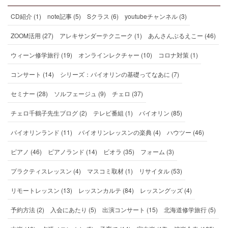
CD紹介 (1)
note記事 (5)
Sクラス (6)
youtubeチャンネル (3)
ZOOM活用 (27)
アレキサンダーテクニーク (1)
あんさんぶるえこー (46)
ウィーン修学旅行 (19)
オンラインレクチャー (10)
コロナ対策 (1)
コンサート (14)
シリーズ：バイオリンの基礎ってなあに (7)
セミナー (28)
ソルフェージュ (9)
チェロ (37)
チェロ千鶴子先生ブログ (2)
テレビ番組 (1)
バイオリン (85)
バイオリンランド (11)
バイオリンレッスンの楽典 (4)
ハウツー (46)
ピアノ (46)
ピアノランド (14)
ビオラ (35)
フォーム (3)
プラクティスレッスン (4)
マスコミ取材 (1)
リサイタル (53)
リモートレッスン (13)
レッスンカルテ (84)
レッスングッズ (4)
予約方法 (2)
入会にあたり (5)
出演コンサート (15)
北海道修学旅行 (5)