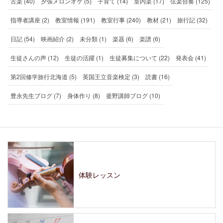
古楽 (40)
夕張メロンオケ (5)
子育て (14)
室内楽 (17)
弦楽合奏 (125)
指導者講座 (2)
教室情報 (191)
教室行事 (240)
教材 (21)
旅行記 (32)
日記 (54)
映画紹介 (2)
未分類 (1)
楽器 (6)
楽譜 (6)
生徒さんの声 (12)
生徒の活躍 (1)
生徒募集について (22)
発表会 (41)
第2回修学旅行北海道 (5)
英国王立音楽検定 (3)
読書 (16)
豊永先生ブログ (7)
身体作り (8)
釜野講師ブログ (10)
体験レッスン