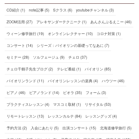
CD紹介 (1)
note記事 (5)
Sクラス (6)
youtubeチャンネル (3)
ZOOM活用 (27)
アレキサンダーテクニーク (1)
あんさんぶるえこー (46)
ウィーン修学旅行 (19)
オンラインレクチャー (10)
コロナ対策 (1)
コンサート (14)
シリーズ：バイオリンの基礎ってなあに (7)
セミナー (28)
ソルフェージュ (9)
チェロ (37)
チェロ千鶴子先生ブログ (2)
テレビ番組 (1)
バイオリン (85)
バイオリンランド (11)
バイオリンレッスンの楽典 (4)
ハウツー (46)
ピアノ (46)
ピアノランド (14)
ビオラ (35)
フォーム (3)
プラクティスレッスン (4)
マスコミ取材 (1)
リサイタル (53)
リモートレッスン (13)
レッスンカルテ (84)
レッスングッズ (4)
予約方法 (2)
入会にあたり (5)
出演コンサート (15)
北海道修学旅行 (5)