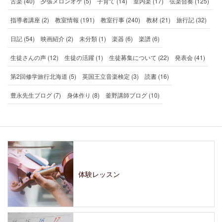
古楽 (40)
夕張メロンオケ (5)
子育て (14)
室内楽 (17)
弦楽合奏 (125)
指導者講座 (2)
教室情報 (191)
教室行事 (240)
教材 (21)
旅行記 (32)
日記 (54)
映画紹介 (2)
未分類 (1)
楽器 (6)
楽譜 (6)
生徒さんの声 (12)
生徒の活躍 (1)
生徒募集について (22)
発表会 (41)
第2回修学旅行北海道 (5)
英国王立音楽検定 (3)
読書 (16)
豊永先生ブログ (7)
身体作り (8)
釜野講師ブログ (10)
体験レッスン