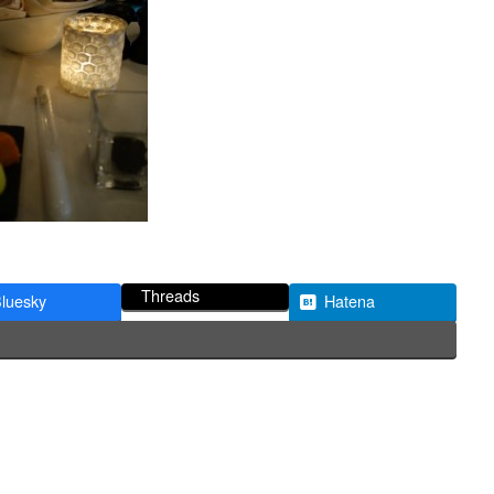
Threads
luesky
Hatena