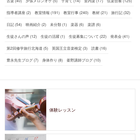
古楽 (40)
夕張メロンオケ (5)
子育て (14)
室内楽 (17)
弦楽合奏 (125)
指導者講座 (2)
教室情報 (191)
教室行事 (240)
教材 (21)
旅行記 (32)
日記 (54)
映画紹介 (2)
未分類 (1)
楽器 (6)
楽譜 (6)
生徒さんの声 (12)
生徒の活躍 (1)
生徒募集について (22)
発表会 (41)
第2回修学旅行北海道 (5)
英国王立音楽検定 (3)
読書 (16)
豊永先生ブログ (7)
身体作り (8)
釜野講師ブログ (10)
体験レッスン