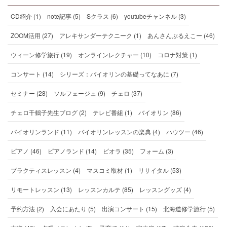
CD紹介 (1)
note記事 (5)
Sクラス (6)
youtubeチャンネル (3)
ZOOM活用 (27)
アレキサンダーテクニーク (1)
あんさんぶるえこー (46)
ウィーン修学旅行 (19)
オンラインレクチャー (10)
コロナ対策 (1)
コンサート (14)
シリーズ：バイオリンの基礎ってなあに (7)
セミナー (28)
ソルフェージュ (9)
チェロ (37)
チェロ千鶴子先生ブログ (2)
テレビ番組 (1)
バイオリン (86)
バイオリンランド (11)
バイオリンレッスンの楽典 (4)
ハウツー (46)
ピアノ (46)
ピアノランド (14)
ビオラ (35)
フォーム (3)
プラクティスレッスン (4)
マスコミ取材 (1)
リサイタル (53)
リモートレッスン (13)
レッスンカルテ (85)
レッスングッズ (4)
予約方法 (2)
入会にあたり (5)
出演コンサート (15)
北海道修学旅行 (5)