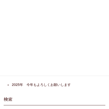
カテゴリー
教室行事
、
日記
関連記事
第29回 ホームコンサー
阿部千春先生 来日イベン
ト レポート
ト
弦楽ワークショップ2026年
ただ弾くだけでは終わらせ
春 終了
ない 発表会の表現指導
合奏しながら上手くなる教室〜お子様の習い事として〜
2025年 今年もよろしくお願いします
検索