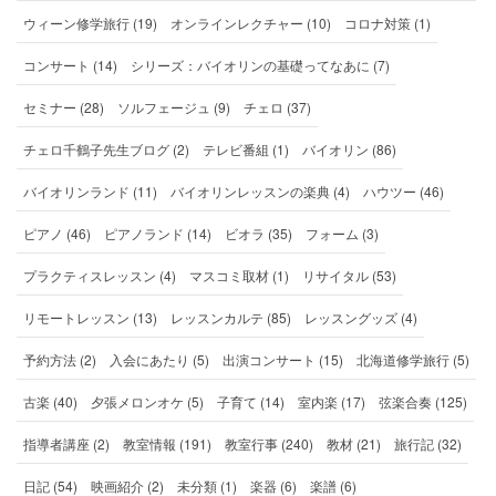
ウィーン修学旅行 (19)
オンラインレクチャー (10)
コロナ対策 (1)
コンサート (14)
シリーズ：バイオリンの基礎ってなあに (7)
セミナー (28)
ソルフェージュ (9)
チェロ (37)
チェロ千鶴子先生ブログ (2)
テレビ番組 (1)
バイオリン (86)
バイオリンランド (11)
バイオリンレッスンの楽典 (4)
ハウツー (46)
ピアノ (46)
ピアノランド (14)
ビオラ (35)
フォーム (3)
プラクティスレッスン (4)
マスコミ取材 (1)
リサイタル (53)
リモートレッスン (13)
レッスンカルテ (85)
レッスングッズ (4)
予約方法 (2)
入会にあたり (5)
出演コンサート (15)
北海道修学旅行 (5)
古楽 (40)
夕張メロンオケ (5)
子育て (14)
室内楽 (17)
弦楽合奏 (125)
指導者講座 (2)
教室情報 (191)
教室行事 (240)
教材 (21)
旅行記 (32)
日記 (54)
映画紹介 (2)
未分類 (1)
楽器 (6)
楽譜 (6)